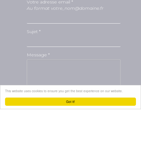
Votre adresse email *
Au format votre_nom@domaine.fr
Sujet *
Message *
This website uses cookies to ensure you get the best experience on our website.
Got it!
Je souhaite recevoir les lettres
d'informations gratuitement