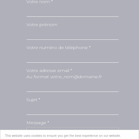
Votre nom *
Votre prénom
Votre numéro de téléphone *
Votre adresse email *
Au format votre_nom@domaine.fr
Sujet *
Message *
This website uses cookies to ensure you get the best experience on our website.